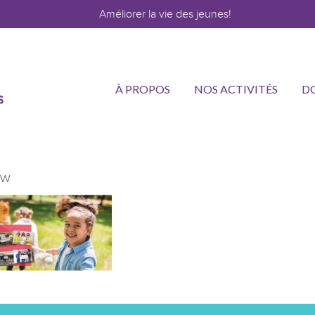
Améliorer la vie des jeunes!
À PROPOS
NOS ACTIVITÉS
D
ew